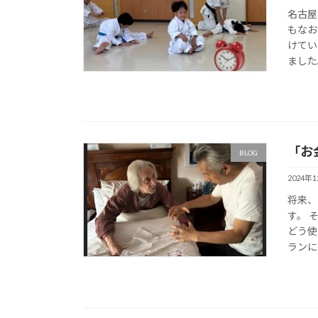
名古屋
もなお
けてい
ました。
「お
BLOG
2024年
将来、
す。 
どう使
ランに