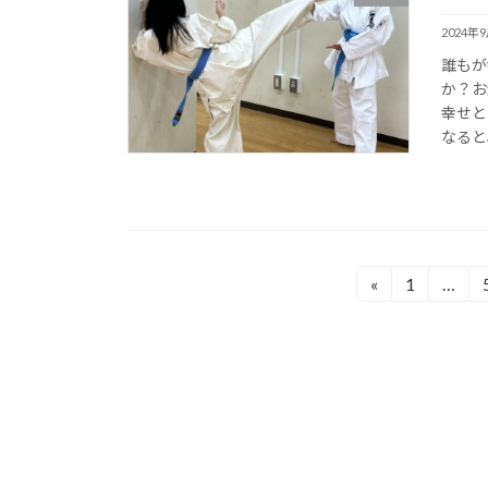
2024年
誰もが
か？お
幸せと
なると
投
«
1
…
固
定
稿
ペ
の
ー
ジ
ペ
ー