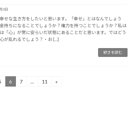
9月3日
幸せな生き方をしたいと思います。「幸せ」とはなんでしょう
金持ちになることでしょうか？権力を持つことでしょうか？私は
は「心」が常に安らいだ状態にあることだと思います。ではどう
心が乱れるでしょう？・お […]
続きを読む
5
6
7
…
11
»
固
固
固
固
定
定
定
定
ペ
ペ
ペ
ペ
ー
ー
ー
ー
ジ
ジ
ジ
ジ