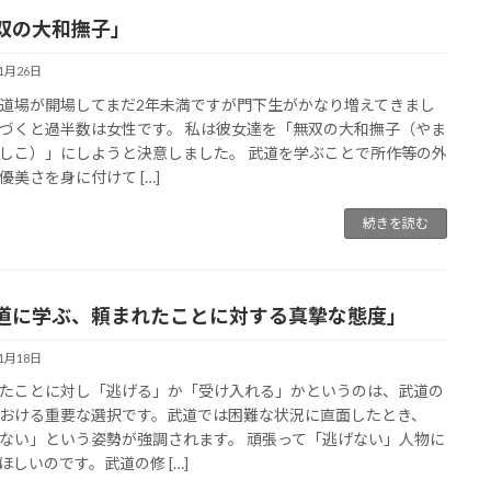
双の大和撫子」
11月26日
道場が開場してまだ2年未満ですが門下生がかなり増えてきまし
づくと過半数は女性です。 私は彼女達を「無双の大和撫子（やま
しこ）」にしようと決意しました。 武道を学ぶことで所作等の外
優美さを身に付けて […]
続きを読む
道に学ぶ、頼まれたことに対する真摯な態度」
11月18日
たことに対し「逃げる」か「受け入れる」かというのは、武道の
おける重要な選択です。武道では困難な状況に直面したとき、
ない」という姿勢が強調されます。 頑張って「逃げない」人物に
ほしいのです。武道の修 […]