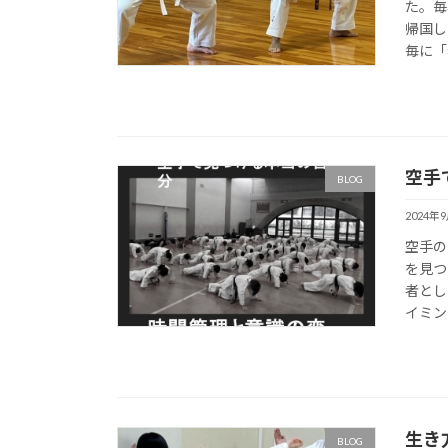
た。毎
帰国し
毎に「
空手
BLOG
2024年
空手の
を見つ
者とし
イミン
生き
BLOG