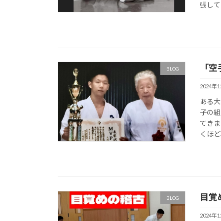
張して
「空
BLOG
2024年
ある大
子の組
てきま
くほど
目覚
BLOG
2024年