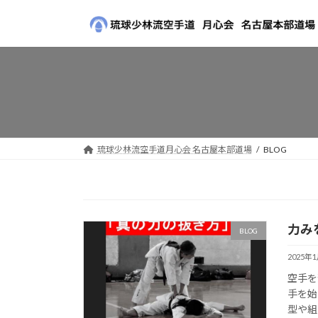
コ
ナ
ン
ビ
テ
ゲ
ン
ー
ツ
シ
へ
ョ
ス
ン
キ
に
ッ
移
琉球少林流空手道月心会 名古屋本部道場
BLOG
プ
動
力み
BLOG
2025年
空手を
手を始
型や組