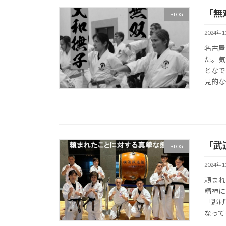
「無
BLOG
2024年
名古屋
た。気
となで
見的な
「武
BLOG
2024年
頼まれ
精神に
「逃げ
なって