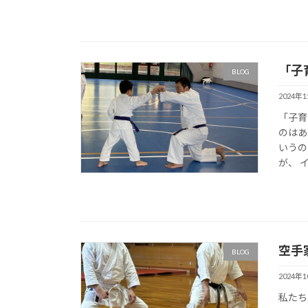
「子
BLOG
2024年
「子育
のはあ
いうの
が、 
空手
BLOG
2024年
私たち