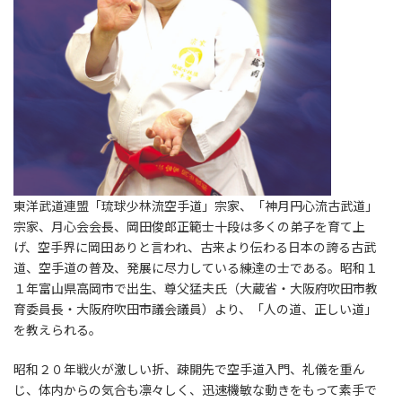
東洋武道連盟「琉球少林流空手道」宗家、「神月円心流古武道」
宗家、月心会会長、岡田俊郎正範士十段は多くの弟子を育て上
げ、空手界に岡田ありと言われ、古来より伝わる日本の誇る古武
道、空手道の普及、発展に尽力している練達の士である。昭和１
１年富山県高岡市で出生、尊父猛夫氏（大蔵省・大阪府吹田市教
育委員長・大阪府吹田市議会議員）より、「人の道、正しい道」
を教えられる。
昭和２０年戦火が激しい折、疎開先で空手道入門、礼儀を重ん
じ、体内からの気合も凛々しく、迅速機敏な動きをもって素手で