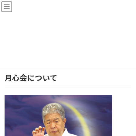
コ
ナ
ン
ビ
テ
ゲ
ン
ー
ツ
シ
月心会について
へ
ョ
ス
ン
キ
に
ッ
移
琉球少林流空手道月心会 名古屋本部道場
月心会について
プ
動
月心会について