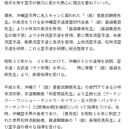
相手を倒す空手の魅力に惹かれ熱心に稽古を重ねていった。
爾来、沖縄空手界に名人キャンと謳われた「（故）喜屋武朝徳先
生」の直流をうける全沖縄空手道連盟初代会長「（故）島袋善良
先生」より少林流の直流を修得、「島袋善保先生」（島袋善良先
生の御子息）より少林流空手道を修得、更に賢友流空手道、糸東
流空手道、剛柔流空手道と各流を習得、上地流空手道、松林流空
手道を研修、これら空手道を研鑚し総合整理する。
昭和３５年から ３８年にかけて、沖縄の５０の道場を訪問、空
手道・古武道（サイ術等）を学ぶ。 特に拳聖「（故）島袋太
郎先生」より、直接指導を受ける。
平成８年、沖縄で「（故）喜屋武朝徳先生」の直門下である少林
寺流宗家、求道館館長「仲里常延先生」より正統七法［アーナン
クー・ワンシュー・チントウ・セイサン・五十四歩・パッサイ・
クーサンクー］と[徳嶺ぬ棍]を細部にいたって指導をうける。当
時、沖縄空手界の長老であり、［普及型］を昭和１６年に制定さ
れた世界松林流創始者、興道館館長の「（故）長嶺将真先生」よ
り空手道の様々な指導を受ける。