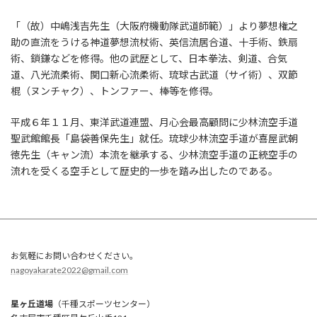
「（故）中嶋浅吉先生（大阪府機動隊武道師範）」より夢想権之
助の直流をうける神道夢想流杖術、英信流居合道、十手術、鉄扇
術、鎖鎌などを修得。他の武歴として、日本拳法、剣道、合気
道、八光流柔術、関口新心流柔術、琉球古武道（サイ術）、双節
棍（ヌンチャク）、トンファー、棒等を修得。
平成６年１１月、東洋武道連盟、月心会最高顧問に少林流空手道
聖武館館長「島袋善保先生」就任。琉球少林流空手道が喜屋武朝
徳先生（キャン流）本流を継承する、少林流空手道の正統空手の
流れを受くる空手として歴史的一歩を踏み出したのである。
お気軽にお問い合わせください。
nagoyakarate2022@gmail.com
星ヶ丘道場
（千種スポーツセンター）