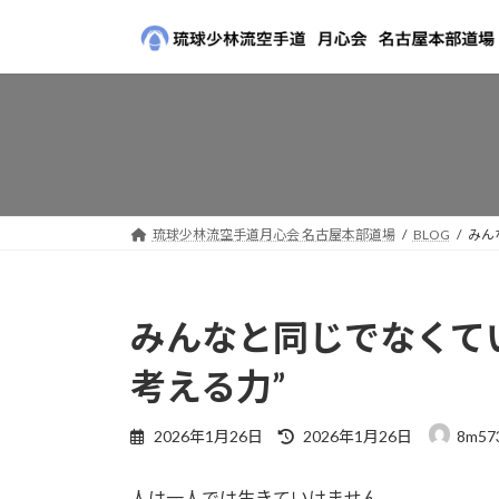
コ
ナ
ン
ビ
テ
ゲ
ン
ー
ツ
シ
へ
ョ
ス
ン
キ
に
ッ
移
琉球少林流空手道月心会 名古屋本部道場
BLOG
みん
プ
動
みんなと同じでなくて
考える力”
最
2026年1月26日
2026年1月26日
8m57
終
更
人は一人では生きていけません。
新