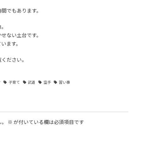
時間でもあります。
力。
かせない土台です。
ています。
覧ください。
マ
子育て
武道
空手
習い事
ん。
※
が付いている欄は必須項目です