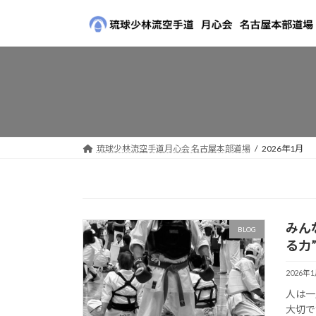
コ
ナ
ン
ビ
テ
ゲ
ン
ー
ツ
シ
へ
ョ
ス
ン
キ
に
ッ
移
琉球少林流空手道月心会 名古屋本部道場
2026年1月
プ
動
みん
BLOG
る力
2026年
人は一
大切で