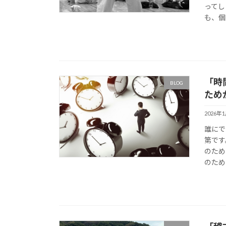
ってし
も、個
「時
BLOG
ため
2026年
誰にで
第です
のため
のために