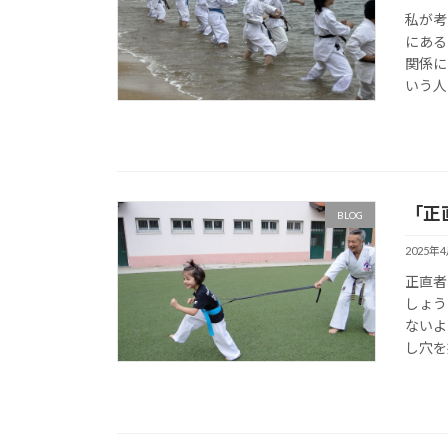
私が考
にある
関係に
いう人
「正
BLOG
2025年
正直者
しょう
ないよ
し穴を