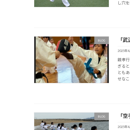
し穴を
「武
BLOG
2025年
親孝行
ぎると
ともあ
せなこ
「空
BLOG
2025年