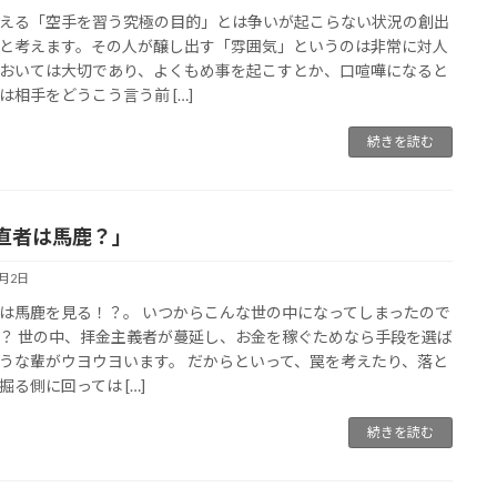
える「空手を習う究極の目的」とは争いが起こらない状況の創出
と考えます。その人が醸し出す「雰囲気」というのは非常に対人
おいては大切であり、よくもめ事を起こすとか、口喧嘩になると
は相手をどうこう言う前 […]
続きを読む
直者は馬鹿？」
4月2日
は馬鹿を見る！？。 いつからこんな世の中になってしまったので
？ 世の中、拝金主義者が蔓延し、お金を稼ぐためなら手段を選ば
うな輩がウヨウヨいます。 だからといって、罠を考えたり、落と
掘る側に回っては […]
続きを読む