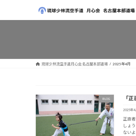
コ
ナ
ン
ビ
テ
ゲ
ン
ー
ツ
シ
へ
ョ
ス
ン
キ
に
ッ
移
琉球少林流空手道月心会 名古屋本部道場
2025年4月
プ
動
「正
BLOG
2025年
正直者
しょう
ないよ