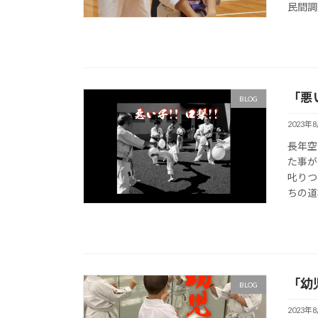
民間調
「悪
BLOG
2023年
長年空
た事が
叱りつ
ちの道
「幼
BLOG
2023年