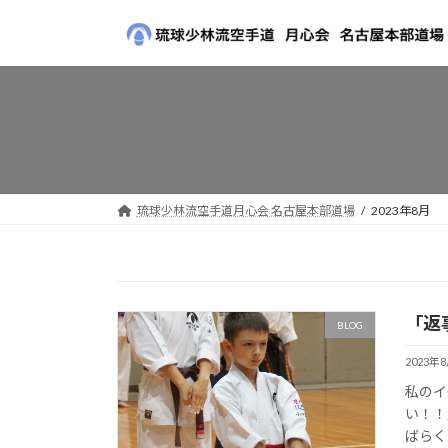
コ
ナ
ン
ビ
テ
ゲ
ン
ー
ツ
シ
へ
ョ
ス
ン
キ
に
ッ
移
琉球少林流空手道月心会 名古屋本部道場
2023年8月
プ
動
「返
BLOG
2023年
私のイ
い！！
ばらく