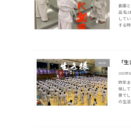
劇薬と
品 私
してい
する時
「生き
BLOG
2023年
昨年ま
候して
景でし
の生活