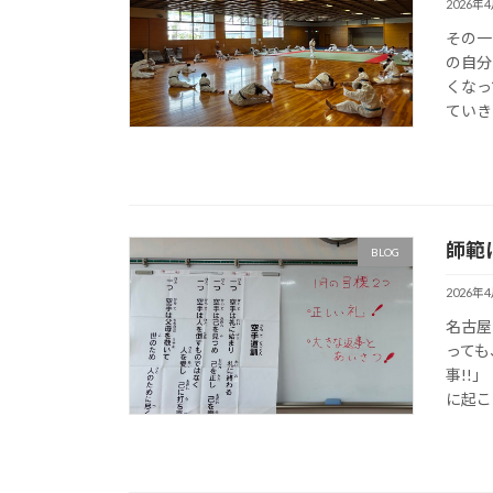
2026年
その一
の自分
くなっ
ていきま
師範
BLOG
2026年
名古屋
っても
事!!
に起こ