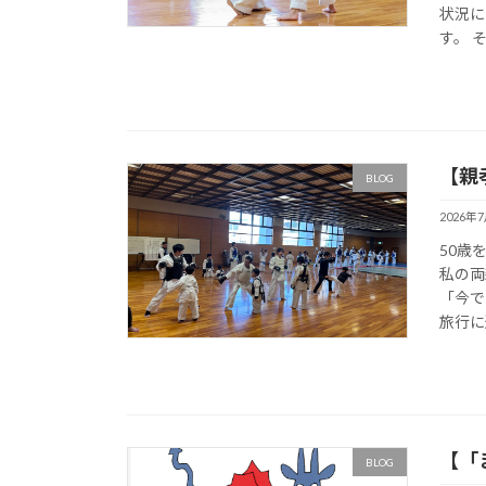
状況に
す。 
【親
BLOG
2026年
50歳
私の両
「今で
旅行に
【「
BLOG