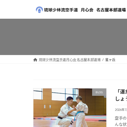
コ
ナ
ン
ビ
テ
ゲ
ン
ー
ツ
シ
へ
ョ
ス
ン
キ
に
ッ
移
琉球少林流空手道月心会 名古屋本部道場
星ヶ丘
プ
動
「運
BLOG
しょ
2026年
空手の
んな状