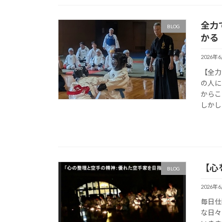
全力
BLOG
かる
2026年
【全力
の人に
からこ
しかし
【心
BLOG
2026年
毎日仕
な日々