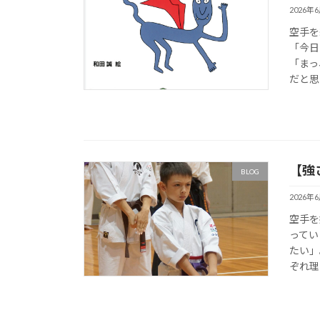
2026年
空手を
「今日
「まっ
だと思
【強
BLOG
2026年
空手を
ってい
たい」
ぞれ理