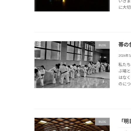
いきま
に大切
帯の
BLOG
2026年
私たち
ぶ場と
はなく
のにつ
「明
BLOG