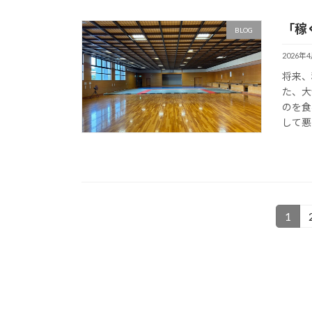
「稼
BLOG
2026年
将来、
た、大
のを食
して悪
投
1
固
定
稿
ペ
の
ー
ジ
ペ