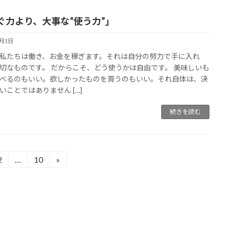
ぐ力より、大事な“使う力”」
4月1日
私たちは働き、お金を稼ぎます。それは自分の努力で手に入れ
切なものです。 だからこそ、どう使うかは自由です。 美味しいも
べるのもいい。欲しかったものを買うのもいい。それ自体は、決
いことではありません […]
続きを読む
2
…
10
»
固
固
定
定
ペ
ペ
ー
ー
ジ
ジ