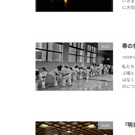
いきま
に大切
帯の
BLOG
2026年
私たち
ぶ場と
はなく
のにつ
「明
BLOG