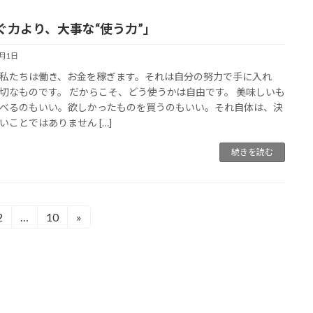
ぐ力より、大事な“使う力”」
4月1日
私たちは働き、お金を稼ぎます。それは自分の努力で手に入れ
切なものです。 だからこそ、どう使うかは自由です。 美味しいも
べるのもいい。欲しかったものを買うのもいい。それ自体は、決
いことではありません […]
続きを読む
2
…
10
»
固
固
定
定
ペ
ペ
ー
ー
ジ
ジ