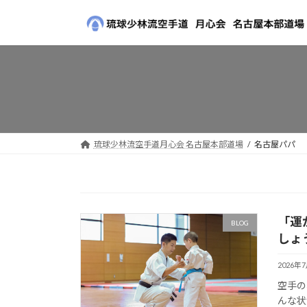
コ
ナ
ン
ビ
テ
ゲ
ン
ー
ツ
シ
へ
ョ
ス
ン
キ
に
ッ
移
琉球少林流空手道月心会 名古屋本部道場
名古屋パパ
プ
動
「運
BLOG
しょ
2026年
空手の
んな状