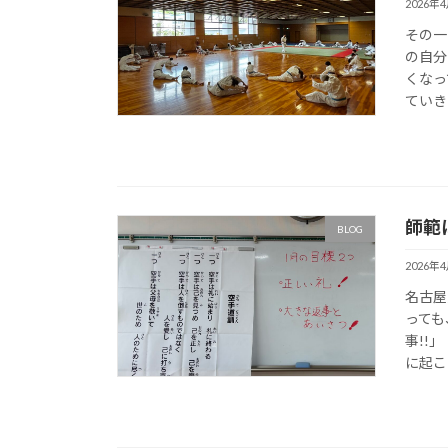
2026年
その一
の自分
くなっ
ていきま
師範
BLOG
2026年
名古屋
っても
事!!
に起こ