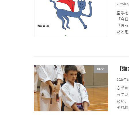
2026年
空手を
「今日
「まっ
だと思
【強
BLOG
2026年
空手を
ってい
たい」
ぞれ理