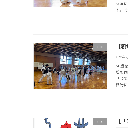
状況に
す。 
【親
BLOG
2026年
50歳
私の両
「今で
旅行に
【「
BLOG