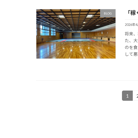
「稼
BLOG
2026年
将来、
た、大
のを食
して悪
投
1
固
定
稿
ペ
の
ー
ジ
ペ