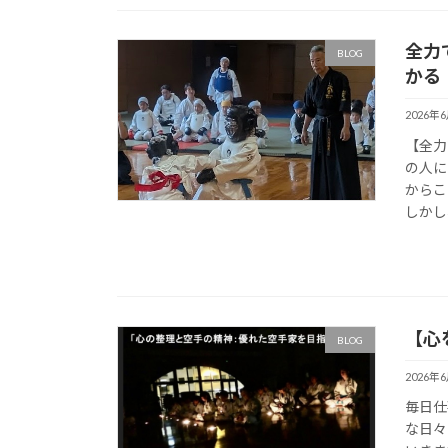
全力
BLOG
かる
2026年
【全力
の人に
からこ
しかし
【心
BLOG
2026年
毎日仕
な日々