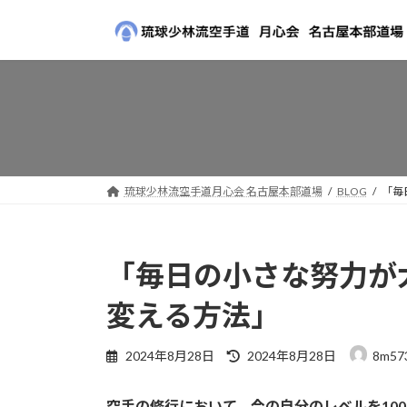
コ
ナ
ン
ビ
テ
ゲ
ン
ー
ツ
シ
へ
ョ
ス
ン
キ
に
ッ
移
琉球少林流空手道月心会 名古屋本部道場
BLOG
「毎
プ
動
「毎日の小さな努力が
変える方法」
最
2024年8月28日
2024年8月28日
8m57
終
更
空手の修行において、今の自分のレベルを10
新