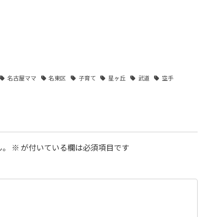
名古屋ママ
名東区
子育て
星ヶ丘
武道
空手
ん。
※
が付いている欄は必須項目です